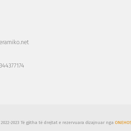
eramiko.net
344377174
2022-2023 Të gjitha të drejtat e rezervuara dizajnuar nga
ONEHO