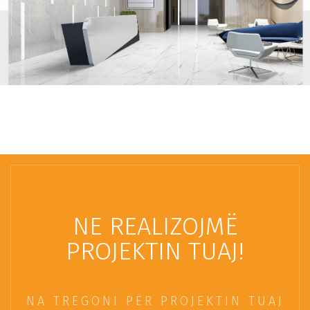
NE REALIZOJMË
PROJEKTIN TUAJ!
NA TREGONI PËR PROJEKTIN TUAJ